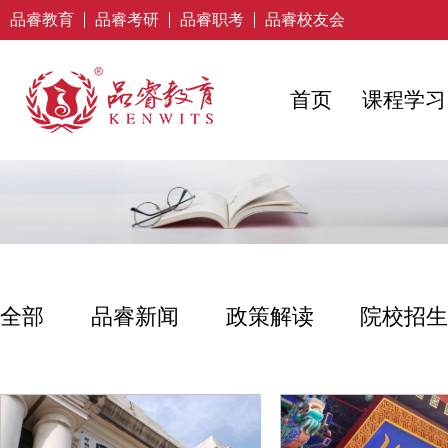
品睿教育
品睿考研
品睿职考
品睿校友会
首页
课程学习
全部
品睿新闻
政策解读
院校招