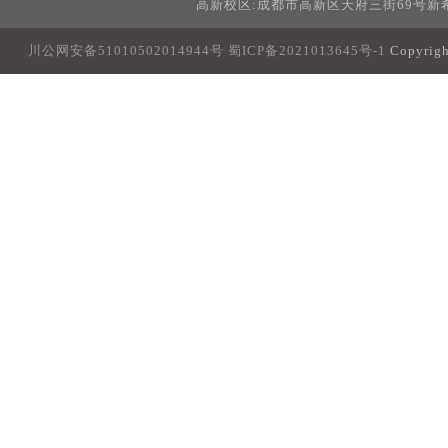
高新校区:成都市高新区天府三街69号新希
川公网安备51010502014944号
蜀ICP备2021013645号-1
Copyri