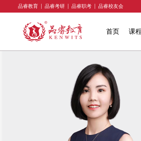
品睿教育
品睿考研
品睿职考
品睿校友会
首页
课