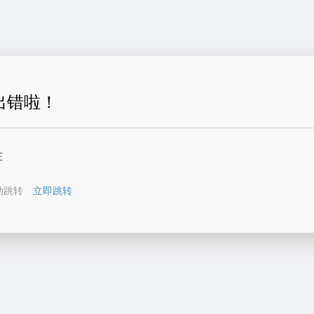
出错啦！
在
动跳转
立即跳转