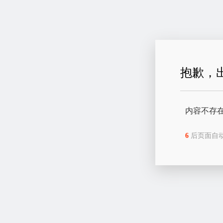
抱歉，
内容不存
6
后页面自