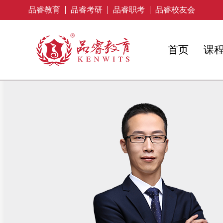
品睿教育
品睿考研
品睿职考
品睿校友会
首页
课