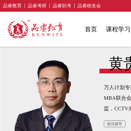
品睿教育
品睿考研
品睿职考
品睿校友会
首页
课程学习
黄
万人计划专
MBA联合
监，CCT
面试辅导