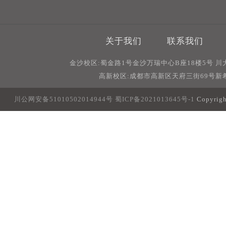
关于我们
联系我们
金沙校区:蜀金路1号金沙万瑞中心B座18楼5号 
高新校区:成都市高新区天府三街69号新希
川公网安备51010502014944号
蜀ICP备2021013645号-1
Copyri