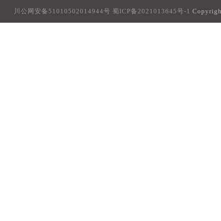
川公网安备51010502014944号
蜀ICP备2021013645号-1
Copyri